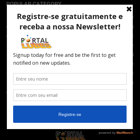
POPULAR CATEGORY
TOPNEWS
7089
Carro e Moto
3764
Carro
2082
Notícias
1852
Indústria
1024
Moto
972
Economia
672
Newsletter
630
Carros Verdes e Novas tecnologias automotivas
561