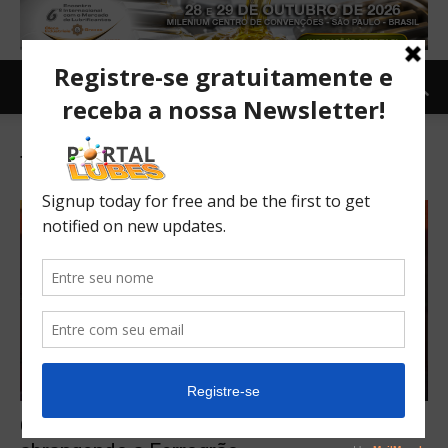
Tag: Ferrogrão
Governo anuncia pacote de concessões