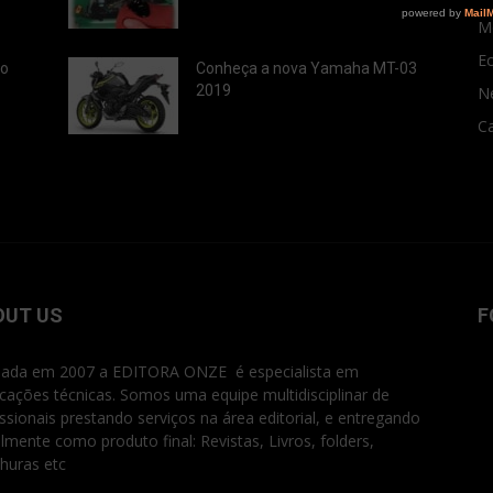
M
E
ão
Conheça a nova Yamaha MT-03
2019
N
Ca
OUT US
F
ada em 2007 a EDITORA ONZE é especialista em
icações técnicas. Somos uma equipe multidisciplinar de
issionais prestando serviços na área editorial, e entregando
ialmente como produto final: Revistas, Livros, folders,
huras etc