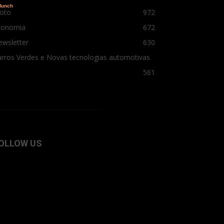
oto
972
conomia
672
ewsletter
630
rros Verdes e Novas tecnologias automotivas
561
OLLOW US