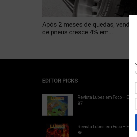
Após 2 meses de quedas, venda
de pneus cresce 4% em...
EDITOR PICKS
Revista Lubes em Foco – Ediç
87
Revista Lubes em Foco – Ediç
86