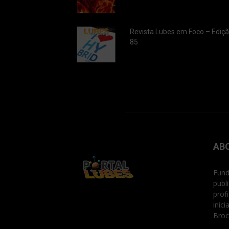
Revista Lubes em Foco – Ediç
85
AB
Fund
publ
prof
inic
Broc