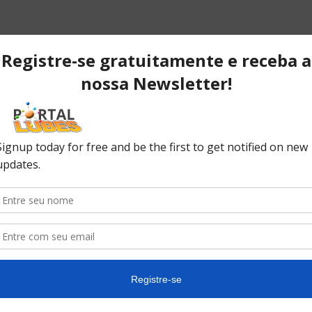
e
es
POPULAR POSTS
P
ão
Desvendando os segredos dos
T
anéis do pistão que resultam em
C
desempenho...
C
No
ão
10 causas da queda de pressão
do óleo do seu carro
In