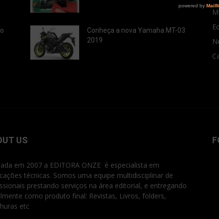
M
E
ão
Conheça a nova Yamaha MT-03
2019
N
Ca
OUT US
F
ada em 2007 a EDITORA ONZE é especialista em
icações técnicas. Somos uma equipe multidisciplinar de
issionais prestando serviços na área editorial, e entregando
ialmente como produto final: Revistas, Livros, folders,
huras etc