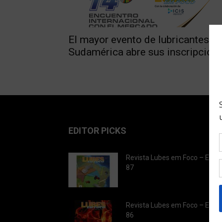
El mayor evento de lubricantes d
Sudamérica abre sus inscripcion
EDITOR PICKS
Revista Lubes em Foco – Ediç
87
Revista Lubes em Foco – Ediç
86