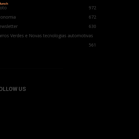
oto
972
conomia
672
ewsletter
630
rros Verdes e Novas tecnologias automotivas
561
OLLOW US