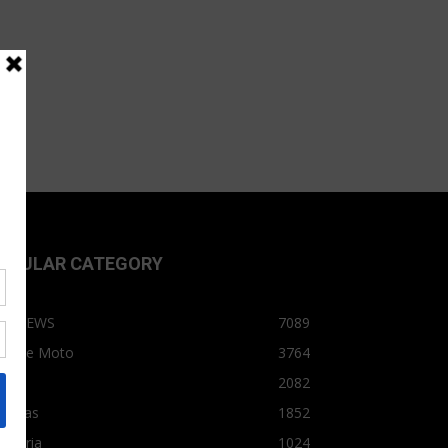
OPULAR CATEGORY
OPNEWS
7089
arro e Moto
3764
arro
2082
tícias
1852
dústria
1024