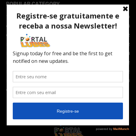
POPULAR CATEGORY
TOPNEWS
7089
Carro e Moto
3764
Carro
2082
Notícias
1852
Indústria
1024
Moto
972
Economia
672
Newsletter
630
Carros Verdes e Novas tecnologias automotivas
561