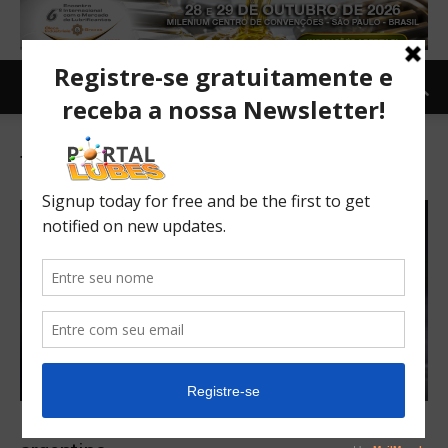
Tag: El Palomar Argentina
Peugeot reinventa o 208, que poderá ser