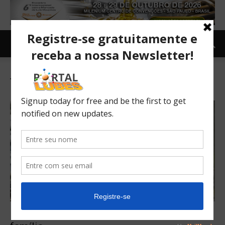
Tag: Ducati Scrambler
Ducati Scrambler: vai ter novidade para a