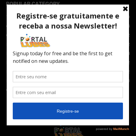
POPULAR CATEGORY
TOPNEWS
7089
Carro e Moto
3764
Carro
2082
Notícias
1852
Indústria
1024
Moto
972
Economia
672
Newsletter
630
Carros Verdes e Novas tecnologias automotivas
561