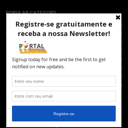
POPULAR CATEGORY
TOPNEWS
7089
Carro e Moto
3764
Carro
2082
Notícias
1852
Indústria
1024
Moto
972
Economia
672
Newsletter
630
Carros Verdes e Novas tecnologias automotivas
561