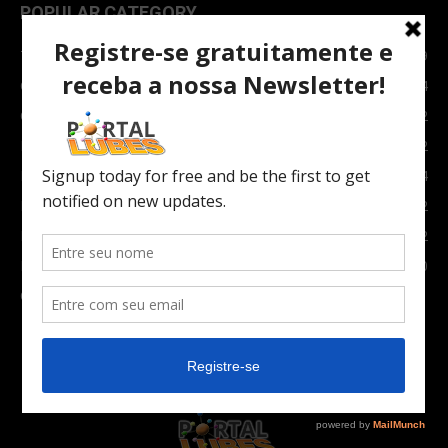
POPULAR CATEGORY
TOPNEWS
7089
Carro e Moto
3764
Carro
2082
Notícias
1852
Indústria
1024
Moto
972
Economia
672
Newsletter
630
Carros Verdes e Novas tecnologias automotivas
561