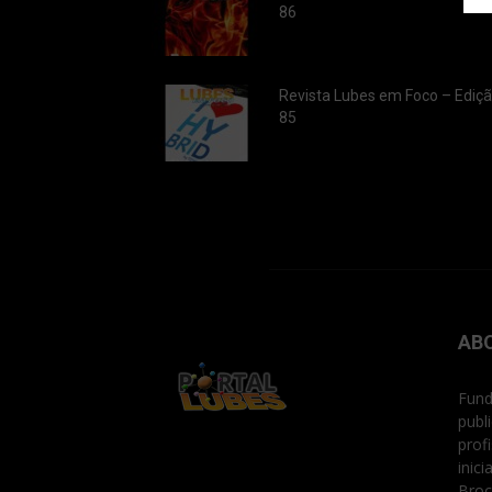
86
Revista Lubes em Foco – Ediç
85
AB
Fund
publ
prof
inic
Broc