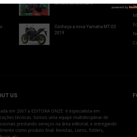
do óleo do seu carro
In
M
E
ão
Conheça a nova Yamaha MT-03
2019
N
Ca
OUT US
F
ada em 2007 a EDITORA ONZE é especialista em
icações técnicas. Somos uma equipe multidisciplinar de
issionais prestando serviços na área editorial, e entregando
ialmente como produto final: Revistas, Livros, folders,
huras etc