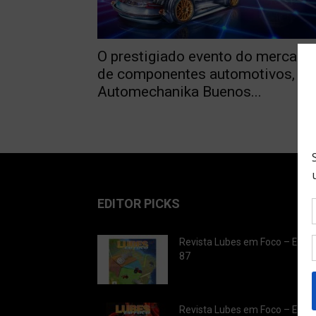
O prestigiado evento do mercado
de componentes automotivos, a
Automechanika Buenos...
EDITOR PICKS
Revista Lubes em Foco – Ediç
87
Revista Lubes em Foco – Ediç