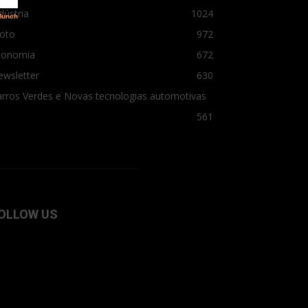
dústria
1024
oto
972
conomia
672
ewsletter
630
rros Verdes e Novas tecnologias automotivas
561
OLLOW US