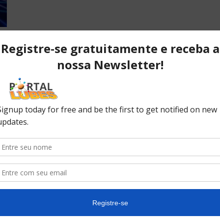
POPULAR POSTS
P
ão
Desvendando os segredos dos
T
anéis do pistão que resultam em
C
desempenho...
C
No
ão
10 causas da queda de pressão