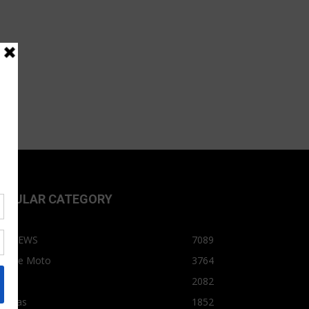
OPULAR CATEGORY
OPNEWS
7089
arro e Moto
3764
arro
2082
tícias
1852