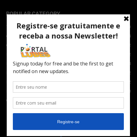
POPULAR CATEGORY
TOPNEWS
7089
Carro e Moto
3764
Carro
2082
Notícias
1852
Indústria
1024
Moto
972
Economia
672
Newsletter
630
Carros Verdes e Novas tecnologias automotivas
561