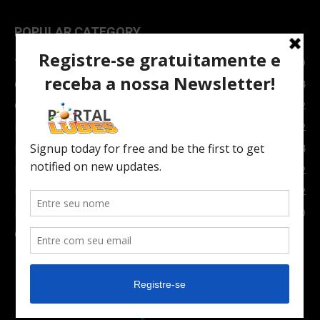
POPULAR CATEGORY
TOPNEWS
7089
Carro e Moto
3764
Carro
2082
Notícias
1852
Indústria
1024
Moto
972
Economia
672
Newsletter
630
Carros Verdes e Novas tecnologias automotivas
561