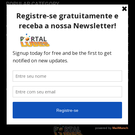
POPULAR CATEGORY
TOPNEWS
7089
Carro e Moto
3764
Carro
2082
Notícias
1852
Indústria
1024
Moto
972
Economia
672
Newsletter
630
Carros Verdes e Novas tecnologias automotivas
561