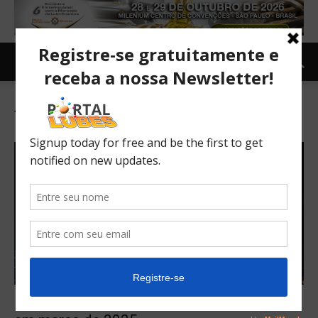
Tag: Auto Oil Advisory Panel
ILSAC GF-7 poderá iniciar licenciamento