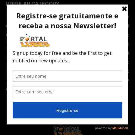
POPULAR CATEGORY
TOPNEWS
7089
Carro e Moto
3764
Carro
2082
Notícias
1852
Indústria
1024
Moto
972
Economia
672
Newsletter
630
Carros Verdes e Novas tecnologias automotivas
561