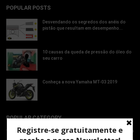
POPULAR POSTS
Desvendando os segredos dos anéis do
pistão que resultam em desempenho...
10 causas da queda de pressão do óleo do
seu carro
Conheça a nova Yamaha MT-03 2019
POPULAR CATEGORY
TOPNEWS
7089