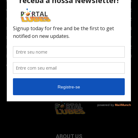
Carro e Moto
3764
Carro
2082
Notícias
1852
Indústria
1024
Moto
972
Economia
672
Newsletter
630
Carros Verdes e Novas tecnologias automotivas
561
ABOUT US