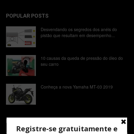
POPULAR POSTS
Desvendando os segredos dos anéis do
pistão que resultam em desempenho...
10 causas da queda de pressão do óleo do
seu carro
Conheça a nova Yamaha MT-03 2019
POPULAR CATEGORY
TOPNEWS
7089