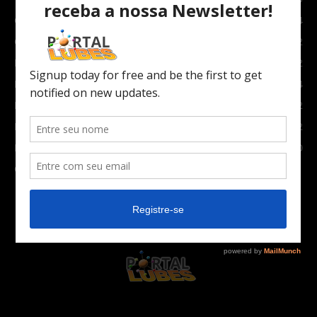
Carro e Moto
3764
Carro
2082
Notícias
1852
Indústria
1024
Moto
972
Economia
672
Newsletter
630
Carros Verdes e Novas tecnologias automotivas
561