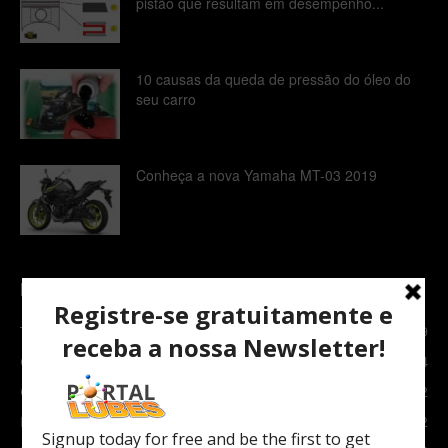
pistão que resultam em desempenho...
10 causas da queda de pressão do óleo do
seu carro
Conheça a nova Yamaha MT-03 2019
POPULAR CATEGORY
TOPNEWS
7089
Carro e Moto
3764
Carro
2082
Notícias
1852