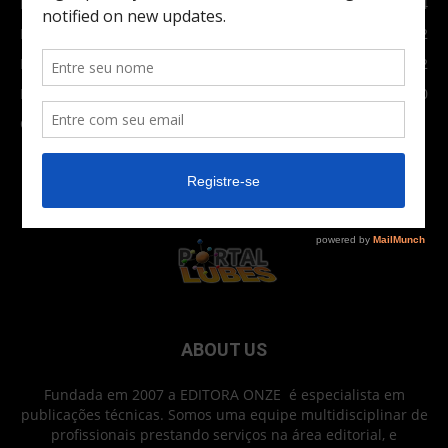
Indústria
1024
Moto
972
Economia
672
Newsletter
630
Carros Verdes e Novas tecnologias automotivas
561
ABOUT US
Fundada em 2007 a EDITORA ONZE é especialista em
publicações técnicas. Somos uma equipe multidisciplinar de
profissionais prestando serviços na área editorial, e