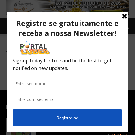
All videos
RSS - receba nossos Feeds
EDITOR PICKS
Revista Lubes em Foco – Edição 87