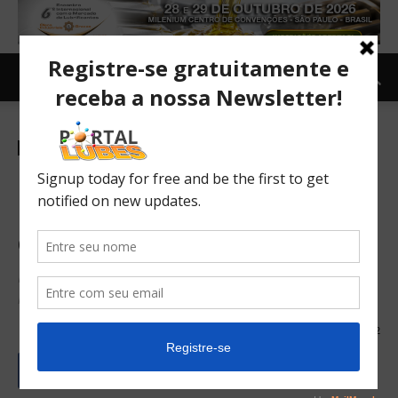
Carro e Moto
Carro
Notícias
TOPNEWS
Ford mostra nova Ranger e
projeta crescimento de 30%
em 2023
Picape média é a principal atração do estande da marca
na Agrishow
02/05/2023
102