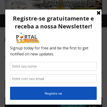
Notícias
Tecnologia
TOPNEWS
Inteligência Artificial de
empresas está confusa na
pandemia
14/05/2020
417