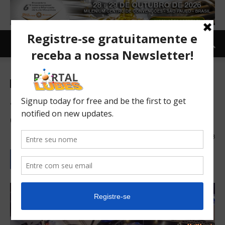
Carro e Moto
Moto
TOPNEWS
Suzuki pode lançar moto
elétrica em 2021
05/03/2020
353