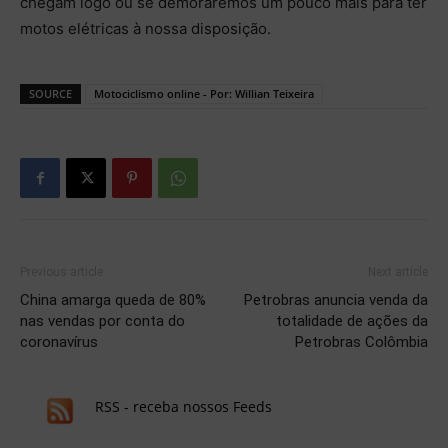
chegam logo ou se demoraremos um pouco mais para ter
motos elétricas à nossa disposição.
SOURCE
Motociclismo online - Por: Willian Teixeira
Previous article
Next article
China amarga queda de 80%
Petrobras anuncia venda da
nas vendas por conta do
totalidade de ações da
coronavírus
Petrobras Colômbia
RSS - receba nossos Feeds