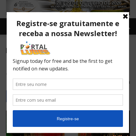
Carro e Moto
Moto
Newsletter
TOPNEWS
BMS Motorcycle terá
simulador de Globo da Morte
31/05/2019
448