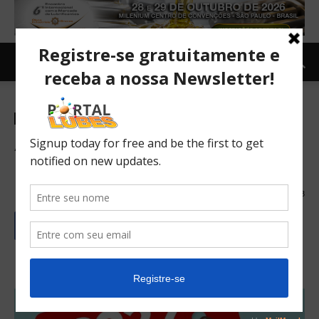
Carro e Moto
Carro
Indústria
TOPNEWS
A verdade sobre o lucro das
montadoras
28/01/2019
523