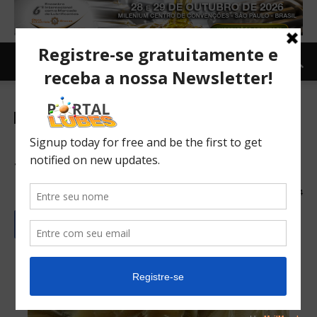
Newsletter
Mercado
TOPNEWS
Estaria a indústria de graxas
tendendo ao uso de cálcio?
07/01/2019
1664