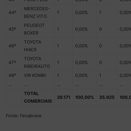
MERCEDES-
44º
1
0,00%
1
0,00
BENZ VITO
PEUGEOT
45º
1
0,00%
0
0,00
BOXER
TOYOTA
46º
1
0,00%
0
0,00
HIACE
TOYOTA
47º
1
0,00%
0
0,00
RIBEIRAUTO
48º
VW KOMBI
1
0,00%
1
0,00
…
…
…
…
…
…
TOTAL
29.171
100,00%
35.925
100,
COMERCIAIS
Fonte: Fenabrave