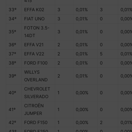
415
33º
EFFA K02
3
0,01%
3
0,01
34º
FIAT UNO
3
0,01%
0
0,00
FOTON 3.5-
35º
3
0,01%
0
0,00
14DT
36º
EFFA V21
2
0,01%
0
0,00
37º
EFFA V22
2
0,01%
5
0,01
38º
FORD F100
2
0,01%
0
0,00
WILLYS
39º
2
0,01%
0
0,00
OVERLAND
CHEVROLET
40º
1
0,00%
0
0,00
SILVERADO
CITROËN
41º
1
0,00%
0
0,00
JUMPER
42º
FORD F150
1
0,00%
2
0,01
43º
FORD F250
1
0,00%
0
0,00