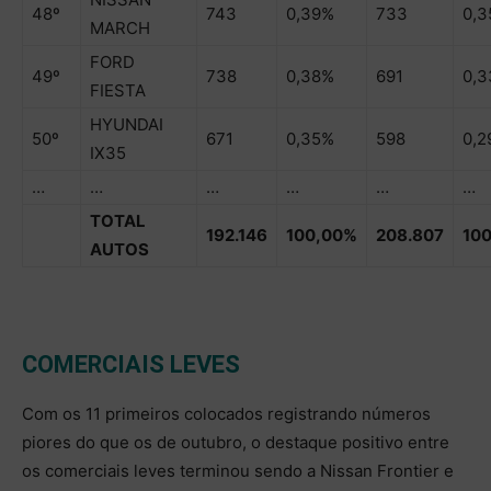
48º
743
0,39%
733
0,
MARCH
FORD
49º
738
0,38%
691
0,
FIESTA
HYUNDAI
50º
671
0,35%
598
0,2
IX35
…
…
…
…
…
…
TOTAL
192.146
100,00%
208.807
10
AUTOS
COMERCIAIS LEVES
Com os 11 primeiros colocados registrando números
piores do que os de outubro, o destaque positivo entre
os comerciais leves terminou sendo a Nissan Frontier e