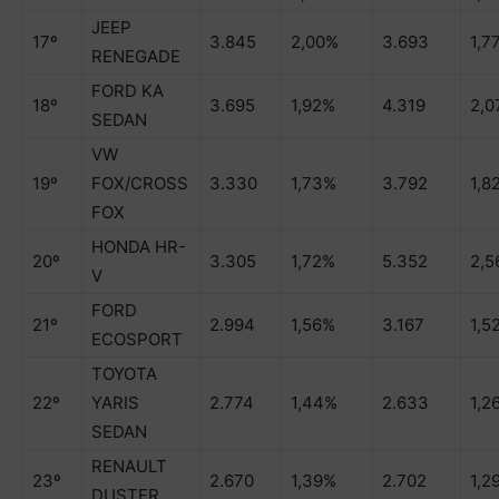
JEEP
17º
3.845
2,00%
3.693
1,7
RENEGADE
FORD KA
18º
3.695
1,92%
4.319
2,0
SEDAN
VW
19º
FOX/CROSS
3.330
1,73%
3.792
1,8
FOX
HONDA HR-
20º
3.305
1,72%
5.352
2,5
V
FORD
21º
2.994
1,56%
3.167
1,5
ECOSPORT
TOYOTA
22º
YARIS
2.774
1,44%
2.633
1,2
SEDAN
RENAULT
23º
2.670
1,39%
2.702
1,2
DUSTER