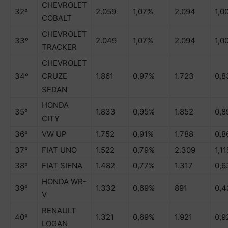
CHEVROLET
32º
2.059
1,07%
2.094
1,0
COBALT
CHEVROLET
33º
2.049
1,07%
2.094
1,0
TRACKER
CHEVROLET
34º
CRUZE
1.861
0,97%
1.723
0,
SEDAN
HONDA
35º
1.833
0,95%
1.852
0,8
CITY
36º
VW UP
1.752
0,91%
1.788
0,8
37º
FIAT UNO
1.522
0,79%
2.309
1,1
38º
FIAT SIENA
1.482
0,77%
1.317
0,
HONDA WR-
39º
1.332
0,69%
891
0,
V
RENAULT
40º
1.321
0,69%
1.921
0,9
LOGAN