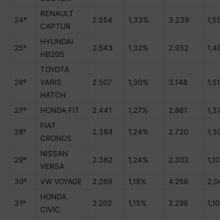
RENAULT
24º
2.554
1,33%
3.239
1,5
CAPTUR
HYUNDAI
25º
2.543
1,32%
2.932
1,4
HB20S
TOYOTA
26º
YARIS
2.507
1,30%
3.148
1,5
HATCH
27º
HONDA FIT
2.441
1,27%
2.861
1,3
FIAT
28º
2.384
1,24%
2.720
1,3
CRONOS
NISSAN
29º
2.382
1,24%
2.302
1,1
VERSA
30º
VW VOYAGE
2.269
1,18%
4.256
2,
HONDA
31º
2.202
1,15%
2.298
1,1
CIVIC