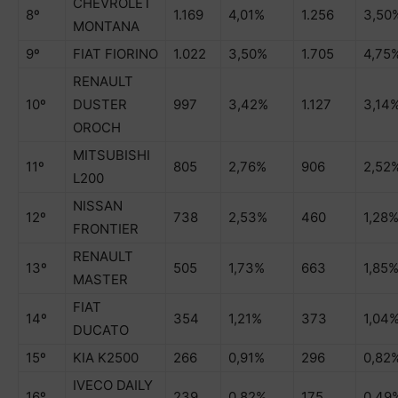
CHEVROLET
8º
1.169
4,01%
1.256
3,50
MONTANA
9º
FIAT FIORINO
1.022
3,50%
1.705
4,75
RENAULT
10º
DUSTER
997
3,42%
1.127
3,14
OROCH
MITSUBISHI
11º
805
2,76%
906
2,52
L200
NISSAN
12º
738
2,53%
460
1,28
FRONTIER
RENAULT
13º
505
1,73%
663
1,85
MASTER
FIAT
14º
354
1,21%
373
1,04
DUCATO
15º
KIA K2500
266
0,91%
296
0,82
IVECO DAILY
16º
239
0,82%
175
0,49