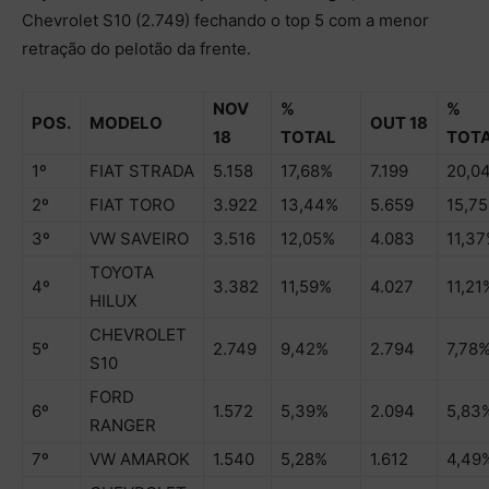
Chevrolet S10 (2.749) fechando o top 5 com a menor
retração do pelotão da frente.
NOV
%
%
POS.
MODELO
OUT 18
18
TOTAL
TOT
1º
FIAT STRADA
5.158
17,68%
7.199
20,0
2º
FIAT TORO
3.922
13,44%
5.659
15,7
3º
VW SAVEIRO
3.516
12,05%
4.083
11,3
TOYOTA
4º
3.382
11,59%
4.027
11,21
HILUX
CHEVROLET
5º
2.749
9,42%
2.794
7,78
S10
FORD
6º
1.572
5,39%
2.094
5,83
RANGER
7º
VW AMAROK
1.540
5,28%
1.612
4,49