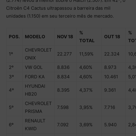
(2.774) levou a melhor sobre o Hatch (2.507). Em 42º, o
Citroën C4 Cactus ultrapassou a barreira das mil
unidades (1.150) em seu terceiro mês de mercado.
%
%
POS.
MODELO
NOV 18
OUT 18
TOTAL
TO
CHEVROLET
1º
22.277
11,59%
22.324
10,
ONIX
2º
VW GOL
8.836
4,60%
8.973
4,
3º
FORD KA
8.834
4,60%
10.461
5,0
HYUNDAI
4º
8.395
4,37%
9.361
4,
HB20
CHEVROLET
5º
7.598
3,95%
7.716
3,
PRISMA
RENAULT
6º
7.092
3,69%
5.940
2,
KWID