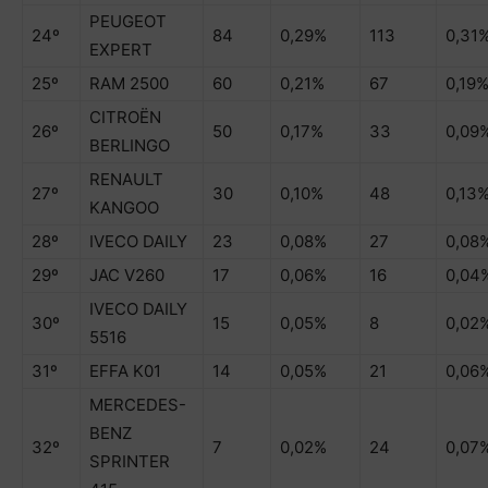
PEUGEOT
24º
84
0,29%
113
0,31
EXPERT
25º
RAM 2500
60
0,21%
67
0,19
CITROËN
26º
50
0,17%
33
0,09
BERLINGO
RENAULT
27º
30
0,10%
48
0,13
KANGOO
28º
IVECO DAILY
23
0,08%
27
0,08
29º
JAC V260
17
0,06%
16
0,04
IVECO DAILY
30º
15
0,05%
8
0,02
5516
31º
EFFA K01
14
0,05%
21
0,06
MERCEDES-
BENZ
32º
7
0,02%
24
0,07
SPRINTER