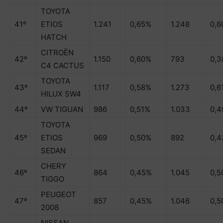
TOYOTA
41º
ETIOS
1.241
0,65%
1.248
0,6
HATCH
CITROËN
42º
1.150
0,60%
793
0,
C4 CACTUS
TOYOTA
43º
1.117
0,58%
1.273
0,6
HILUX SW4
44º
VW TIGUAN
986
0,51%
1.033
0,
TOYOTA
45º
ETIOS
969
0,50%
892
0,
SEDAN
CHERY
46º
864
0,45%
1.045
0,5
TIGGO
PEUGEOT
47º
857
0,45%
1.046
0,5
2008
NISSAN