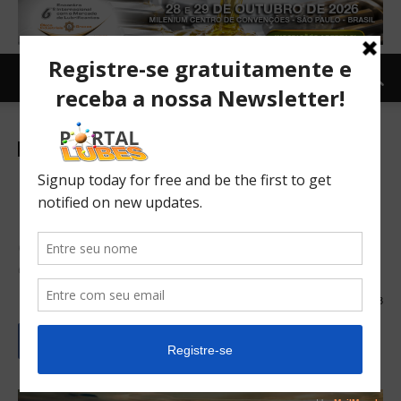
Carro e Moto
Carro
TOPNEWS
50 carros e comerciais leves
mais vendidos em novembro
Onix domina o mercado com mais de 10% de tudo que é
emplacado no país
04/12/2018
393