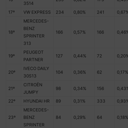
3514
17º
VW EXPRESS
234
0,80%
241
0,67
MERCEDES-
BENZ
18º
166
0,57%
166
0,46
SPRINTER
313
PEUGEOT
19º
127
0,44%
72
0,20
PARTNER
IVECO DAILY
20º
104
0,36%
62
0,17
30S13
CITROËN
21º
98
0,34%
156
0,43
JUMPY
22º
HYUNDAI HR
89
0,31%
333
0,93
MERCEDES-
23º
BENZ
84
0,29%
64
0,18
SPRINTER