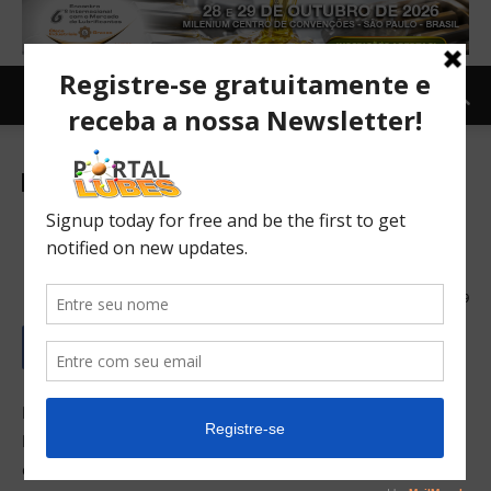
Indústria
TOPNEWS
Mercedes-Benz foca na nova
geração de empresários
30/08/2018
339
Mercedes-Benz foca na nova geração de empresários. A
Mercedes-Benz criou o projeto Cliente 4.0, que tem
como objetivo proporcionar experiências e compartilhar