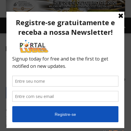
Carro e Moto
Carros Verdes e Novas tecnologias automotivas
TOPNEWS
O carro já anda sozinho, mas
automação total só em 2025
31/08/2018
179
O carro já anda sozinho, mas automação total só em
2025. Os veículos autônomos são classificados em cinco
níveis, a depender do número de equipamentos e de