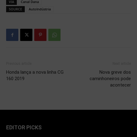
VIA
Canal Dana
SOURCE
AutoIndústria
Previous article
Next article
Honda lança a nova linha CG
Nova greve dos
160 2019
caminhoneiros pode
acontecer
EDITOR PICKS