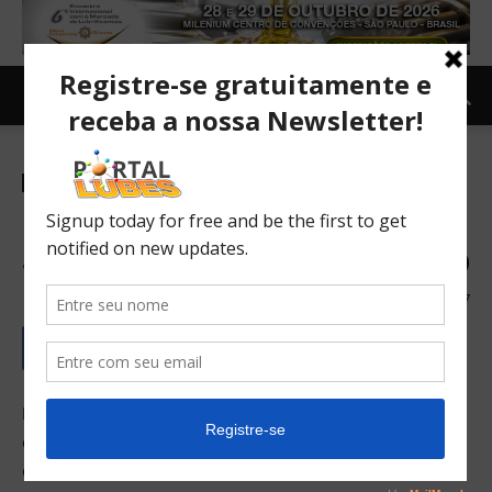
Notícias
Tecnologia
TOPNEWS
Equipe alemã cria para a
SpaceX cápsula de Hyperloop
27/07/2018
287
Equipe alemã cria para a SpaceX cápsula de Hyperloop
que chega a 457 km/h. Podemos dizer que o futuro está
cada vez mais próximo no que diz respeito aos meios