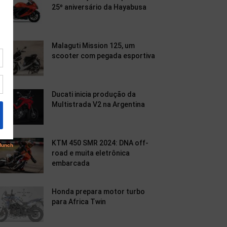
25º aniversário da Hayabusa
Malaguti Mission 125, um
scooter com pegada esportiva
Ducati inicia produção da
Multistrada V2 na Argentina
KTM 450 SMR 2024: DNA off-
road e muita eletrônica
embarcada
Honda prepara motor turbo
para Africa Twin