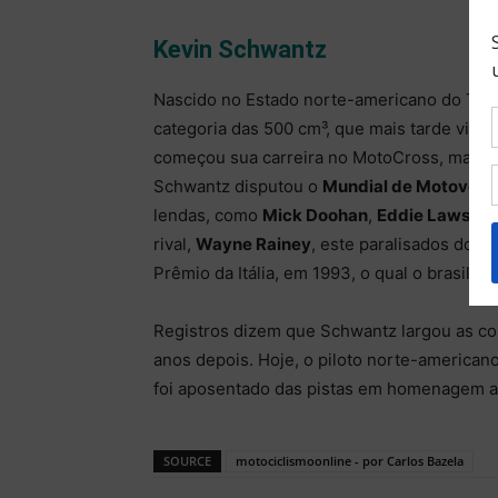
Kevin Schwantz
Nascido no Estado norte-americano do Tex
categoria das 500 cm³, que mais tarde viria
começou sua carreira no MotoCross, mas a
Schwantz disputou o
Mundial de Motovelo
lendas, como
Mick Doohan
,
Eddie Lawson
rival,
Wayne Rainey
, este paralisados do p
Prêmio da Itália, em 1993, o qual o brasilei
Registros dizem que Schwantz largou as c
anos depois. Hoje, o piloto norte-america
foi aposentado das pistas em homenagem a 
SOURCE
motociclismoonline - por Carlos Bazela