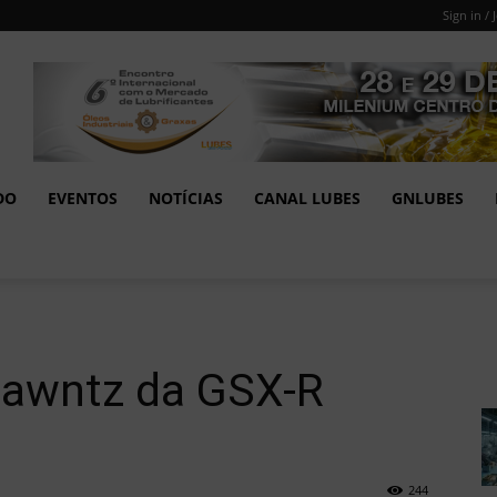
Sign in / 
DO
EVENTOS
NOTÍCIAS
CANAL LUBES
GNLUBES
hawntz da GSX-R
244