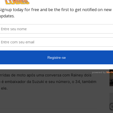
as, Kevin Schwantz foi campeão mundial em 1993 na
 a evoluir para a MotoGP. Assim como muitos, o piloto
cabou desistindo após uma séria queda em 1983.
cidade
entre 1986 e 1995 e dividiu a pista com outras
,
Randy Mamola
e aquele que é tido como seu grande
eito para baixo depois de um acidente no Grande
ro
Alex Barros
terminou em quinto lugar.
orridas de moto após uma conversa com Rainey dois
no é embaixador da Suzuki e seu número, o 34, também
ele.