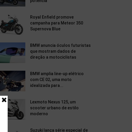
potência
Royal Enfield promove
campanha para Meteor 350
Supernova Blue
BMW anuncia óculos futuristas
que mostram dados de
direção a motociclistas
BMW amplia line-up elétrico
com CE 02, uma moto
idealizada para...
Lexmoto Nexus 125, um
scooter urbano de estilo
moderno
Suzuki lança série especial de