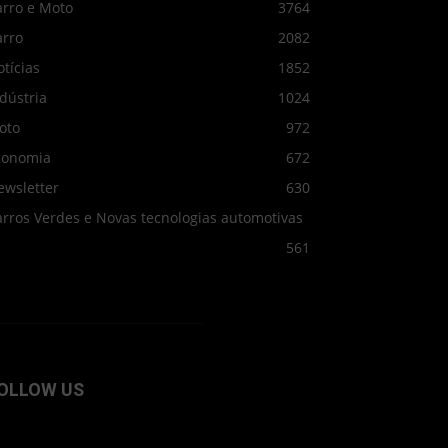
arro e Moto
3764
arro
2082
tícias
1852
dústria
1024
oto
972
conomia
672
ewsletter
630
arros Verdes e Novas tecnologias automotivas
561
OLLOW US