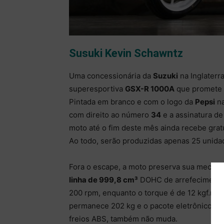
Susuki Kevin Schawntz
Uma concessionária da
Suzuki
na Inglaterr
superesportiva
GSX-R 1000A
que promete a
Pintada em branco e com o logo da
Pepsi
na
com direito ao número
34
e a assinatura d
moto até o fim deste mês ainda recebe gra
Ao todo, serão produzidas apenas 25 unidad
Fora o escape, a moto preserva sua mecânic
linha de 999,8 cm³
DOHC de arrefecimento l
200 rpm, enquanto o torque é de 12 kgf.m 
permanece 202 kg e o pacote eletrônico, qu
freios ABS, também não muda.