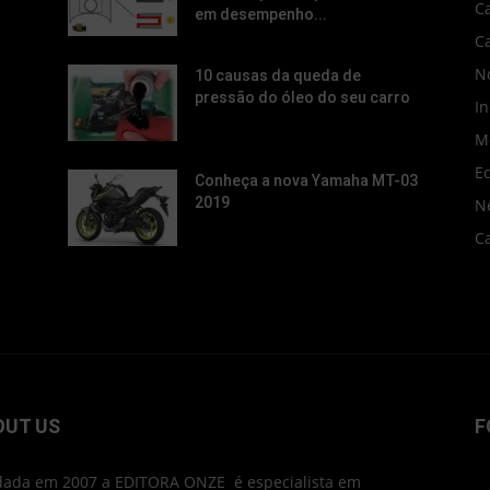
C
em desempenho...
C
No
10 causas da queda de
pressão do óleo do seu carro
In
M
E
Conheça a nova Yamaha MT-03
2019
N
C
OUT US
F
ada em 2007 a EDITORA ONZE é especialista em