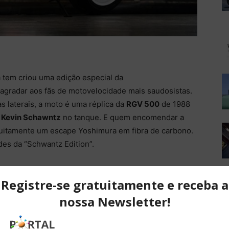
a tem criou uma edição especial da
gradar aos fãs de motovelocidade mais saudosistas.
s laterais, a moto é uma réplica da
RGV 500
de 1988
e
Kevin Schawntz
no tanque. E quem encomendar a
tuitamente um escape Yoshimura em fibra de carbono.
es da “Schwantz Edition”.
a original, ou seja: um motor de
quatro cilindros em
íquido capaz de gerar até 202 cv de potência a 13
a 10 800 giros. O peso em ordem de marcha também
e inclui modos de pilotagem, controle de tração e