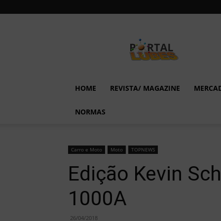
Lubes
em
Foco
HOME
REVISTA/ MAGAZINE
MERCA
NORMAS
Carro e Moto
Moto
TOPNEWS
Edição Kevin Sc
1000A
26/04/2018