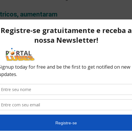
étricos, aumentaram
s veículos a diesel no Reino Unido caíram mais de 30%
o anterior. Por outro lado, as vendas de carros
a posição como superpotência mundial dos carros
 vendidos no país em 2017 eram elétricos ou híbridos.
marca, embora o sucesso tenha sido impulsionado por
endida por alguns políticos.
a-se bem mais relevante. A expansão do mercado de
medida por subsídios em muitos países, mas a pressão
ndo. Há sinais de esforços para reduzir ou acabar
omo os EUA e a China. Isso indica que está se
rros elétricos produzir carros acessíveis que possam