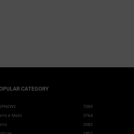
OPULAR CATEGORY
OPNEWS
7089
arro e Moto
3764
arro
2082
tícias
1852