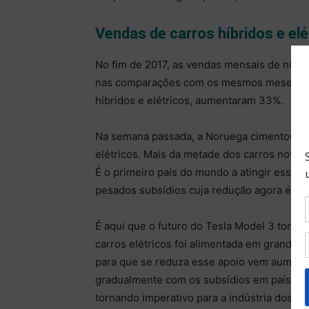
Vendas de carros híbridos e el
No fim de 2017, as vendas mensais de novo
nas comparações com os mesmos meses do an
híbridos e elétricos, aumentaram 33%.
Na semana passada, a Noruega cimentou su
elétricos. Mais da metade dos carros novos
É o primeiro país do mundo a atingir essa 
pesados subsídios cuja redução agora é def
É aqui que o futuro do Tesla Model 3 torn
carros elétricos foi alimentada em grande 
para que se reduza esse apoio vem aumenta
gradualmente com os subsídios em países c
tornando imperativo para a indústria dos ca