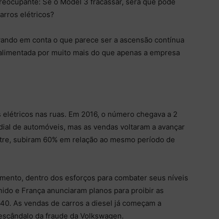
reocupante: Se o Model 3 fracassar, será que pode
carros elétricos?
levando em conta o que parece ser a ascensão contínua
alimentada por muito mais do que apenas a empresa
 elétricos nas ruas. Em 2016, o número chegava a 2
dial de automóveis, mas as vendas voltaram a avançar
estre, subiram 60% em relação ao mesmo período de
imento, dentro dos esforços para combater seus níveis
nido e França anunciaram planos para proibir as
040. As vendas de carros a diesel já começam a
 escândalo da fraude da Volkswagen.