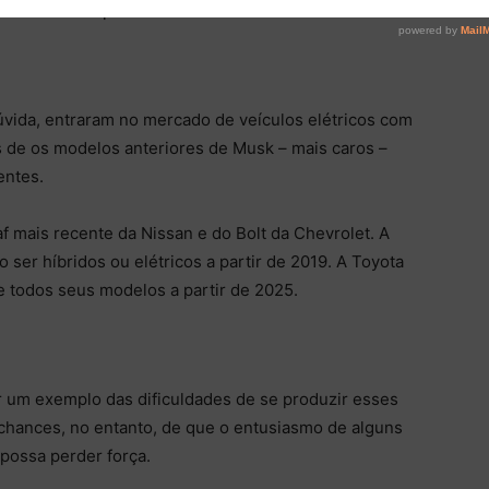
 sem auxílio público.
vida, entraram no mercado de veículos elétricos com
s de os modelos anteriores de Musk – mais caros –
entes.
f mais recente da Nissan e do Bolt da Chevrolet. A
ser híbridos ou elétricos a partir de 2019. A Toyota
de todos seus modelos a partir de 2025.
r um exemplo das dificuldades de se produzir esses
 chances, no entanto, de que o entusiasmo de alguns
 possa perder força.