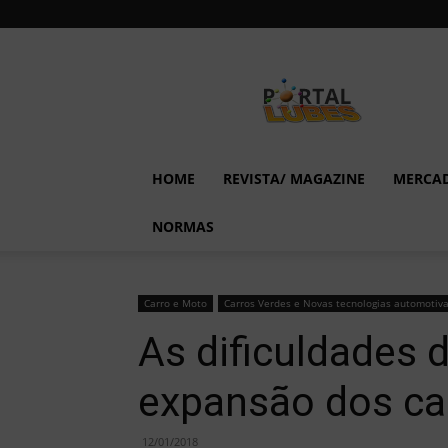
Lubes
em
Foco
HOME
REVISTA/ MAGAZINE
MERCA
NORMAS
Carro e Moto
Carros Verdes e Novas tecnologias automotiv
As dificuldades d
expansão dos car
12/01/2018