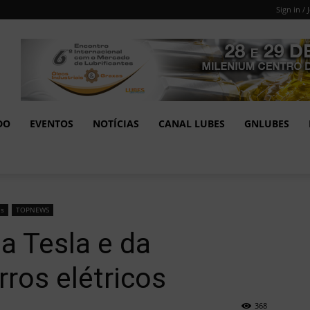
Sign in / 
DO
EVENTOS
NOTÍCIAS
CANAL LUBES
GNLUBES
as
TOPNEWS
a Tesla e da
ros elétricos
368