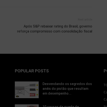
Next article
Após S&P rebaixar rating do Brasil, governo
reforça compromisso com consolidação fiscal
POPULAR POSTS
P
Desvendando os segredos dos
T
anéis do pistão que resultam
C
em desempenho...
C
No
10 causas da queda de