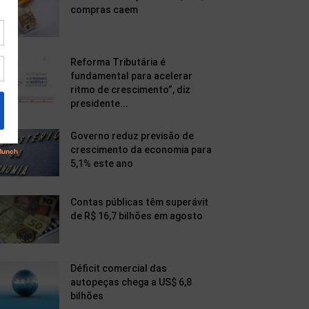
compras caem
Reforma Tributária é
fundamental para acelerar
ritmo de crescimento”, diz
presidente...
Governo reduz previsão de
crescimento da economia para
5,1% este ano
Contas públicas têm superávit
de R$ 16,7 bilhões em agosto
Déficit comercial das
autopeças chega a US$ 6,8
bilhões