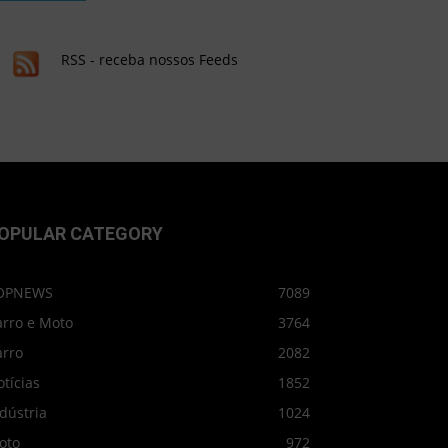
RSS - receba nossos Feeds
OPULAR CATEGORY
OPNEWS
7089
arro e Moto
3764
arro
2082
tícias
1852
dústria
1024
oto
972