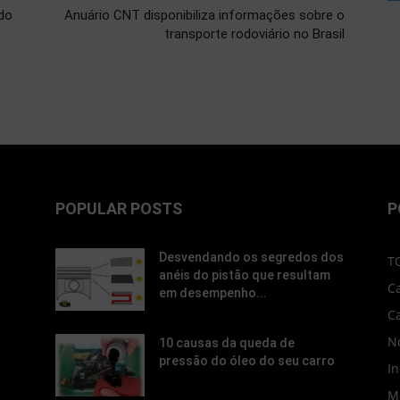
do
Anuário CNT disponibiliza informações sobre o
transporte rodoviário no Brasil
POPULAR POSTS
P
Desvendando os segredos dos
T
anéis do pistão que resultam
C
em desempenho...
C
No
10 causas da queda de
pressão do óleo do seu carro
In
M