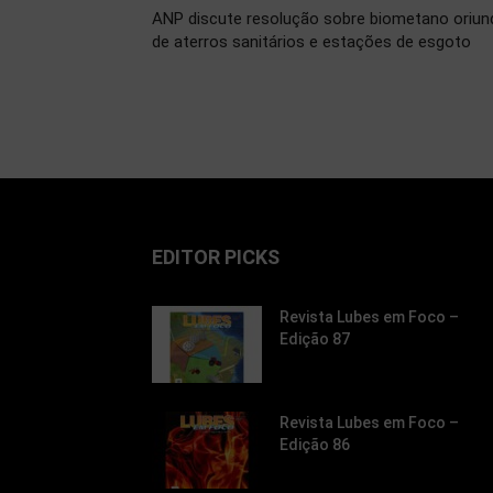
ANP discute resolução sobre biometano oriun
de aterros sanitários e estações de esgoto
EDITOR PICKS
Revista Lubes em Foco –
Edição 87
Revista Lubes em Foco –
Edição 86