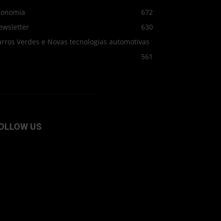
conomia
672
ewsletter
630
arros Verdes e Novas tecnologias automotivas
561
OLLOW US