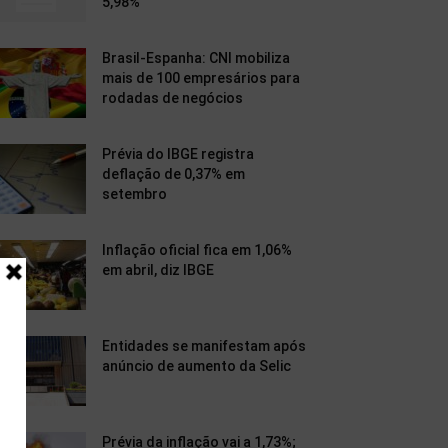
5,98%
Brasil-Espanha: CNI mobiliza
mais de 100 empresários para
rodadas de negócios
Prévia do IBGE registra
deflação de 0,37% em
setembro
Inflação oficial fica em 1,06%
em abril, diz IBGE
Entidades se manifestam após
anúncio de aumento da Selic
Prévia da inflação vai a 1,73%;