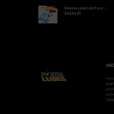
Revista Lubes em Foco –
Edição 85
AB
Fund
publ
prof
entr
fold