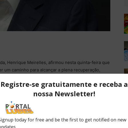
a, Henrique Meirelles, afirmou nesta quinta-feira que
rer um caminho para alcançar a plena recuperação,
Bruto (PIB) cresceu 1 por cento no primeiro
corrido
a alcançarmos a plena recuperação econômica, mas
s por meio de nota.