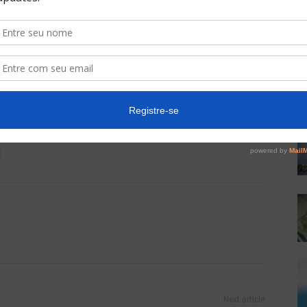
to da economia neste início de ano é uma
 confiança na economia brasileira já mudou.
Next article