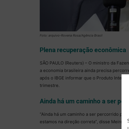
Foto: arquivo-Rovena Rosa/Agência Brasil
Plena recuperação econômica
SÃO PAULO (Reuters) – O ministro da Fazend
a economia brasileira ainda precisa percor
após o IBGE informar que o Produto Interno 
trimestre.
Ainda há um caminho a ser per
“Ainda há um caminho a ser percorrido par
estamos na direção correta”, disse Meirelle