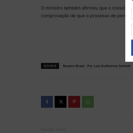
O ministro também afirmou que o crescimen
comprovação de que o processo de perda de
SOURCE
Reuters Brasil - Por Luiz Guilherme Gerbelli
Previous article