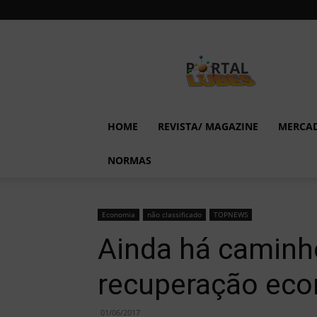
Lubes
em
Foco
HOME
REVISTA/ MAGAZINE
MERCA
NORMAS
Economia
não classificado
TOPNEWS
Ainda há caminh
recuperação econ
01/06/2017