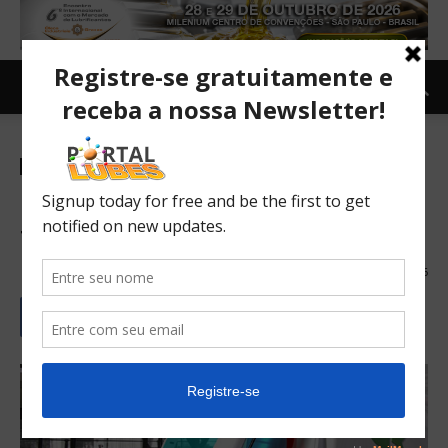
Sustentabilidade
TOPNEWS
Clean: a ideia que mudará a
forma como reciclamos lixo
29/06/2017
176