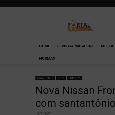
Lubes
em
Foco
HOME
REVISTA/ MAGAZINE
MERCA
NORMAS
Carro e Moto
Carro
TOPNEWS
Nova Nissan Fron
com santantôni
19/04/2017