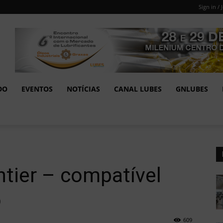
Sign in / 
DO
EVENTOS
NOTÍCIAS
CANAL LUBES
GNLUBES
tier – compatível
o
609