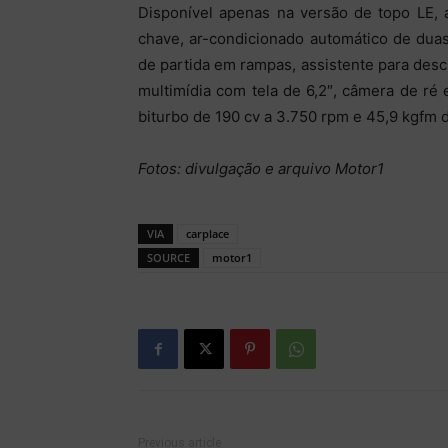
Disponível apenas na versão de topo LE, 
chave, ar-condicionado automático de duas 
de partida em rampas, assistente para desci
multimídia com tela de 6,2″, câmera de ré
biturbo de
190 cv a 3.750 rpm
e 45,9 kgfm d
Fotos: divulgação e arquivo Motor1
VIA
carplace
SOURCE
motor1
Previous article