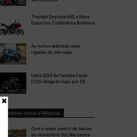
Triumph Daytona 660, a Nova
Esportiva Tricilíndrica Britânica
As motos elétricas mais
rápidas do mercado
Linha 2024 da Yamaha Fazer
FZ25 chega às lojas por R$...
Caminhões, onibus e Máquinas
Com o maior centro de testes
do Hemisfério Sul, Mercedes-