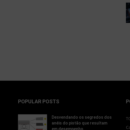
POPULAR POSTS
P
Desvendando os segredos dos
T
anéis do pistão que resultam
C
em desempenho...