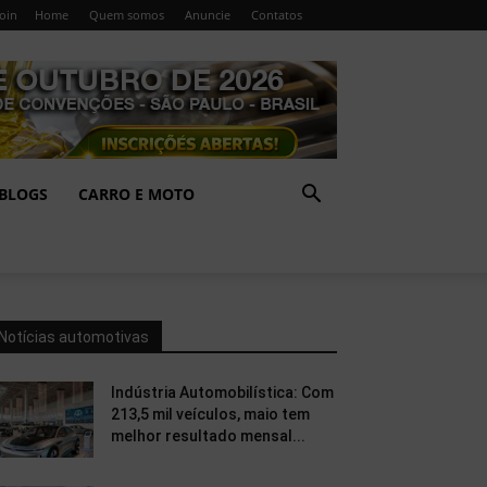
Join
Home
Quem somos
Anuncie
Contatos
BLOGS
CARRO E MOTO
Notícias automotivas
Indústria Automobilística: Com
213,5 mil veículos, maio tem
melhor resultado mensal...