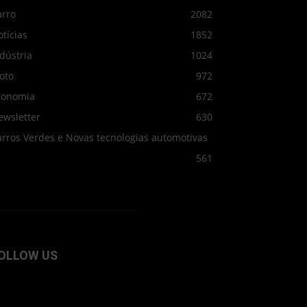
arro
2082
tícias
1852
dústria
1024
oto
972
conomia
672
ewsletter
630
arros Verdes e Novas tecnologias automotivas
561
OLLOW US