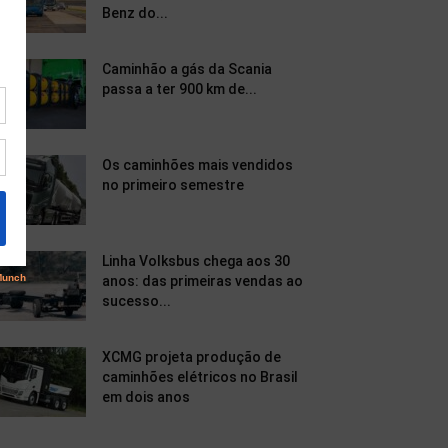
Benz do...
Caminhão a gás da Scania
passa a ter 900 km de...
Os caminhões mais vendidos
no primeiro semestre
Linha Volksbus chega aos 30
anos: das primeiras vendas ao
sucesso...
XCMG projeta produção de
caminhões elétricos no Brasil
em dois anos