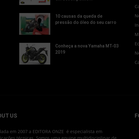
C
No
10 causas da queda de
pressão do óleo do seu carro
In
M
E
Conheça a nova Yamaha MT-03
2019
N
C
OUT US
F
ada em 2007 a EDITORA ONZE é especialista em
icações técnicas. Somos uma equipe multidisciplinar de