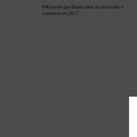
FMI prevê que Brasil sairá da recessão e
crescerá em 2017