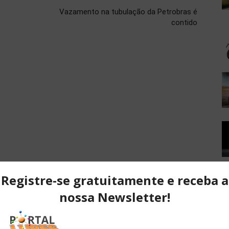
Vazamento na tubulação da Petrobras é
contido