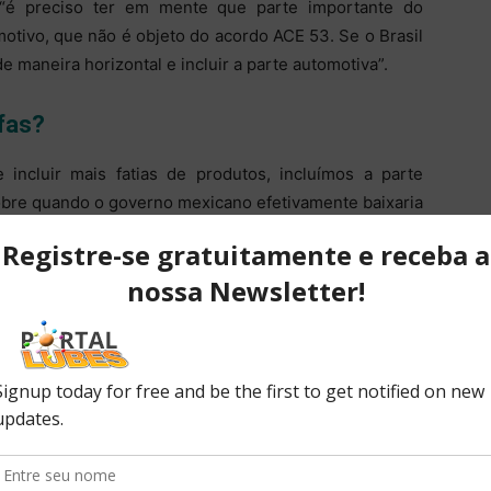
e “é preciso ter em mente que parte importante do
motivo, que não é objeto do acordo ACE 53. Se o Brasil
 maneira horizontal e incluir a parte automotiva”.
fas?
 incluir mais fatias de produtos, incluímos a parte
sobre quando o governo mexicano efetivamente baixaria
las dos dois países, o subsecretário disse que “essa é
ndo. Não é uma garantia, e não vai ser grátis. Mas há
claro”.
o automotivo entre Brasil e México foi renovado em
utro até US$ 1,56 bilhão, sem o pagamento de alíquota
o. O acordo tem validade até 2019.