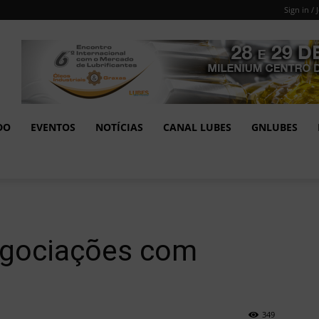
Sign in / 
DO
EVENTOS
NOTÍCIAS
CANAL LUBES
GNLUBES
egociações com
349