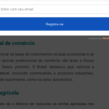
comercial mexicana, o embaixador do Brasil junto à
sil está comprometido a trabalhar com o México para
s comerciais não estão em linha com o tamanho da
co de US$ 10 bilhões, o comércio bilateral caiu para
al de comércio
lsionar as taxas de crescimento na duas economias e as
acordo preferencial de comércio vão levar a fluxos
 futuro próximo. O Brasil destacou que valoriza a
ateral, incluindo commodities e produtos industriais,
 de suprimento, como no setor automotivo.
agrícola
ato de o México ter reduzido as tarifas aplicadas nas