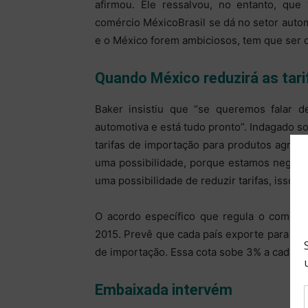
afirmou. Ele ressalvou, no entanto, qu
comércio México­Brasil se dá no setor auto
e o México forem ambiciosos, tem que ser de
Quando México reduzirá as tari
Baker insistiu que “se queremos falar de
automotiva e está tudo pronto”. Indagado 
tarifas de importação para produtos agríco
uma possibilidade, porque estamos negocia
uma possibilidade de reduzir tarifas, isso é 
O acordo específico que regula o comérci
2015. Prevê que cada país exporte para o o
de importação. Essa cota sobe 3% a cada an
Embaixada intervém