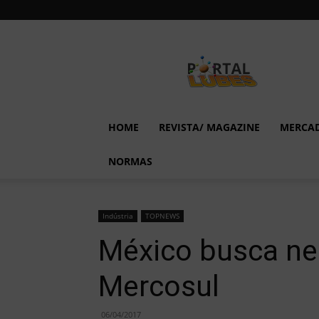
Lubes
em
Foco
HOME
REVISTA/ MAGAZINE
MERCA
NORMAS
Indústria
TOPNEWS
México busca n
Mercosul
06/04/2017