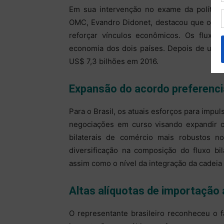
Em sua intervenção no exame da política 
OMC, Evandro Didonet, destacou que o Bra
reforçar vínculos econômicos. Os fluxo
economia dos dois países. Depois de um pi
US$ 7,3 bilhões em 2016.
Expansão do acordo preferenci
Para o Brasil, os atuais esforços para impu
negociações em curso visando expandir o 
bilaterais de comércio mais robustos no
diversificação na composição do fluxo bil
assim como o nível da integração da cadeia
Altas alíquotas de importação 
O representante brasileiro reconheceu o f