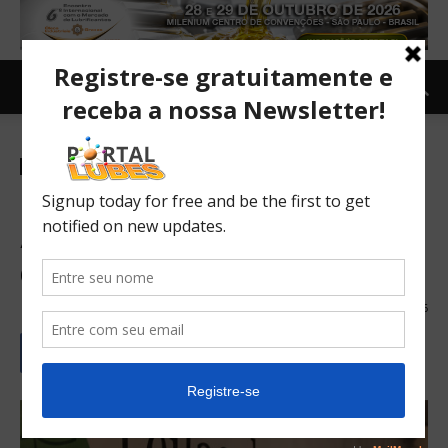
Combustíveis
TOPNEWS
54º leilão de biodiesel da
ANP negocia 733,9 milhões
de litros
12/04/2017
136