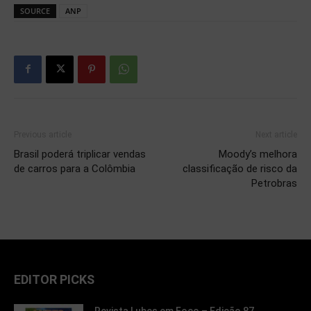
SOURCE
ANP
Previous article
Next article
Brasil poderá triplicar vendas
Moody’s melhora
de carros para a Colômbia
classificação de risco da
Petrobras
EDITOR PICKS
Revista Lubes em Foco – Edição 87