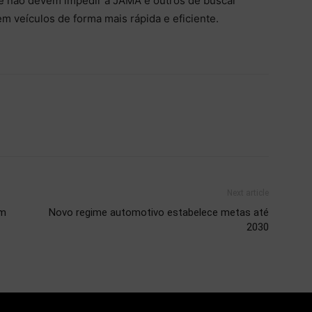
ue não devem impedir a JAMA e outros de buscar
m veículos de forma mais rápida e eficiente.
Next article
em
Novo regime automotivo estabelece metas até
2030