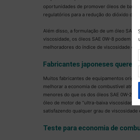
oportunidades de promover óleos de baixa 
regulatórios para a redução do dióxido de 
Além disso, a formulação de um óleo SAE 0W-
viscosidade, os óleos SAE 0W-8 podem ser
melhoradores do índice de viscosidade de 
Fabricantes japoneses querem
Muitos fabricantes de equipamentos origin
melhorar a economia de combustível atravé
menores do que os dos óleos SAE 0W-20 e 
óleo de motor de “ultra-baixa viscosidade”
satisfazendo qualquer grau de viscosidade 
Teste para economia de combu