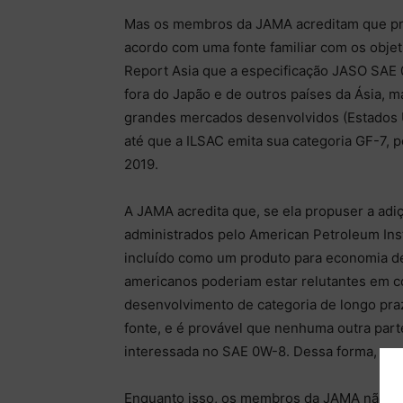
Mas os membros da JAMA acreditam que pre
acordo com uma fonte familiar com os obje
Report Asia que a especificação JASO SAE
fora do Japão e de outros países da Ásia, m
grandes mercados desenvolvidos (Estados 
até que a ILSAC emita sua categoria GF-7, 
2019.
A JAMA acredita que, se ela propuser a ad
administrados pelo American Petroleum Insti
incluído como um produto para economia de
americanos poderiam estar relutantes em 
desenvolvimento de categoria de longo pra
fonte, e é provável que nenhuma outra par
interessada no SAE 0W-8. Dessa forma, os a
Enquanto isso, os membros da JAMA não q