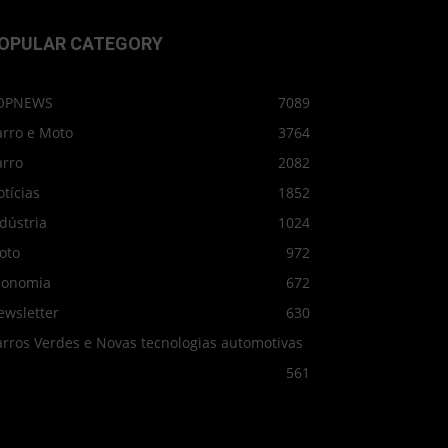
OPULAR CATEGORY
OPNEWS
7089
arro e Moto
3764
arro
2082
tícias
1852
dústria
1024
oto
972
conomia
672
ewsletter
630
arros Verdes e Novas tecnologias automotivas
561