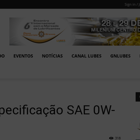
Sign in / 
DO
EVENTOS
NOTÍCIAS
CANAL LUBES
GNLUBES
ecificação SAE 0W-
318