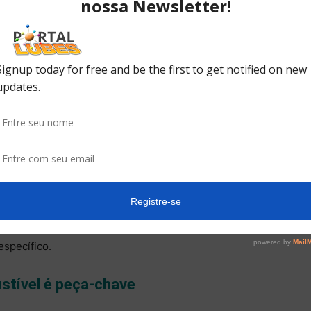
viscosidade, à luz do endurecimento dos mandatos
carbono (CO
).
2
8 não é difícil, explicou a fonte. Em termos de
 feitos simplesmente removendo-se todos os
um produto SAE 0W-20 e ajustando outros aditivos.
 viscosidades menores
ais japoneses consideram, há algum tempo, tentar
s do uso de óleos de motores com viscosidades ainda
SAE 0W-16. A Honda, por exemplo, já introduziu um
, o Ultra Next, embora não comercialize o produto como
específico.
stível é peça-chave