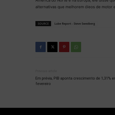
América do Norte e na Europa, ele disse q
alternativas que melhorem óleos de motor e
SOURCE
Lube Report - Steve Swedberg
Previous article
Em prévia, PIB aponta crescimento de 1,31% 
fevereiro