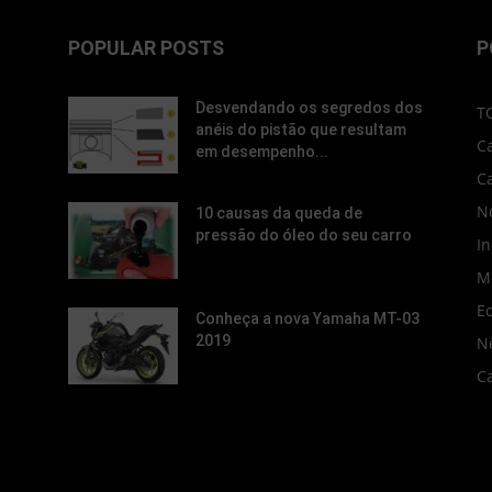
POPULAR POSTS
P
Desvendando os segredos dos
T
anéis do pistão que resultam
C
em desempenho...
C
No
10 causas da queda de
pressão do óleo do seu carro
In
M
E
Conheça a nova Yamaha MT-03
2019
N
C