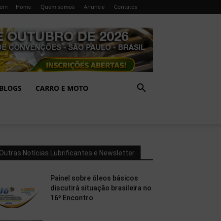
Join
Home
Quem somos
Anuncie
Contatos
BLOGS
CARRO E MOTO
Outras Notícias Lubrificantes e Newsletter
Painel sobre óleos básicos
discutirá situação brasileira no
16º Encontro