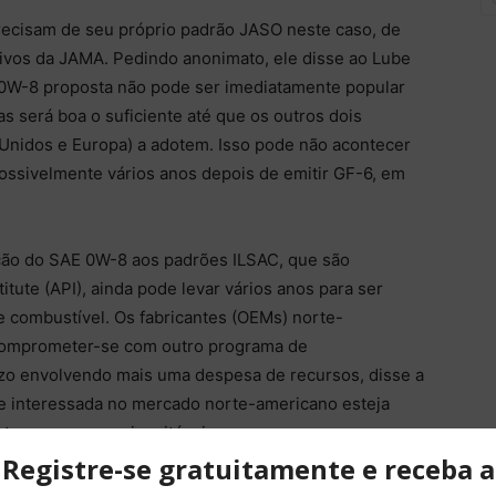
cisam de seu próprio padrão JASO neste caso, de
tivos da JAMA. Pedindo anonimato, ele disse ao Lube
 0W-8 proposta não pode ser imediatamente popular
as será boa o suficiente até que os outros dois
Unidos e Europa) a adotem. Isso pode não acontecer
possivelmente vários anos depois de emitir GF-6, em
ição do SAE 0W-8 aos padrões ILSAC, que são
tute (API), ainda pode levar vários anos para ser
 combustível. Os fabricantes (OEMs) norte-
comprometer-se com outro programa de
zo envolvendo mais uma despesa de recursos, disse a
te interessada no mercado norte-americano esteja
trasos parecem inevitáveis.
uerem perder, nem comprometer quaisquer