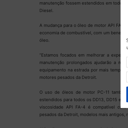
manutenção fossem estendidos em todos os
Diesel.
A mudança para o óleo de motor API FA-4 p
economia de combustível, com um benefício 
óleo.
“Estamos focados em melhorar a experiên
manutenção prolongados ajudarão a melh
equipamento na estrada por mais tempo”, 
motores pesados da Detroit.
O uso de óleos de motor PC-11 também
estendidos para todos os DD13, DD15 e DD
viscosidade API FA-4 é compatível com
pesados da Detroit, modelos mais antigos, 