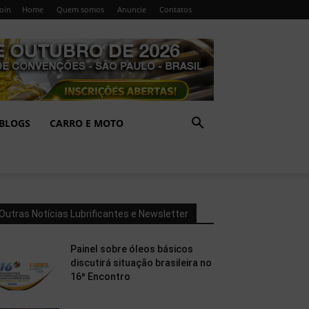
Join
Home
Quem somos
Anuncie
Contatos
BLOGS
CARRO E MOTO
Outras Notícias Lubrificantes e Newsletter
Painel sobre óleos básicos
discutirá situação brasileira no
16º Encontro