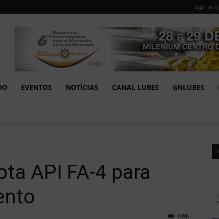
Sign in / 
DO
EVENTOS
NOTÍCIAS
CANAL LUBES
GNLUBES
ota API FA-4 para
ento
1096