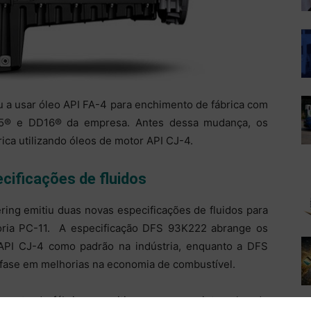
ou a usar óleo API FA-4 para enchimento de fábrica com
15® e DD16® da empresa. Antes dessa mudança, os
ica utilizando óleos de motor API CJ-4.
ecificações de fluidos
ring emitiu duas novas especificações de fluidos para
oria PC-11. A especificação DFS 93K222 abrange os
 API CJ-4 como padrão na indústria, enquanto a DFS
fase em melhorias na economia de combustível.
mento da fábrica permitiu que nossos intervalos de