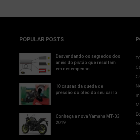
POPULAR POSTS
P
Desvendando os segredos dos
T
anéis do pistão que resultam
C
em desempenho...
C
No
10 causas da queda de
pressão do óleo do seu carro
In
M
E
Conheça a nova Yamaha MT-03
2019
N
C