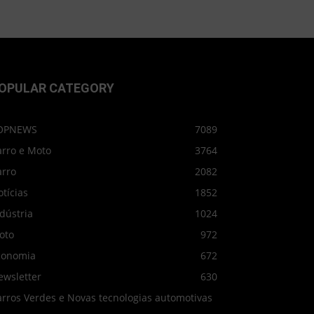
OPULAR CATEGORY
OPNEWS
7089
arro e Moto
3764
arro
2082
tícias
1852
dústria
1024
oto
972
conomia
672
ewsletter
630
arros Verdes e Novas tecnologias automotivas