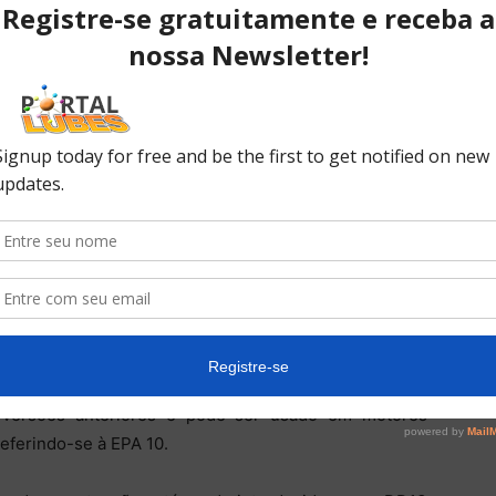
 nossos novos motores pesados”, anunciou a Detroit
ara os motores Detroit ajuda a melhorar ainda mais a
adicional de extensão entre os intervalos de troca de
cia de nossos clientes. Nossos novos intervalos de
orar seu custo total de propriedade, mantendo seu
disse Ed Byk, gerente de marketing de produtos para
 proporcionará os mesmos intervalos de drenagem
16 existentes atualmente em serviço. O óleo de baixa
 versões anteriores e pode ser usado em motores
referindo-se à EPA 10.