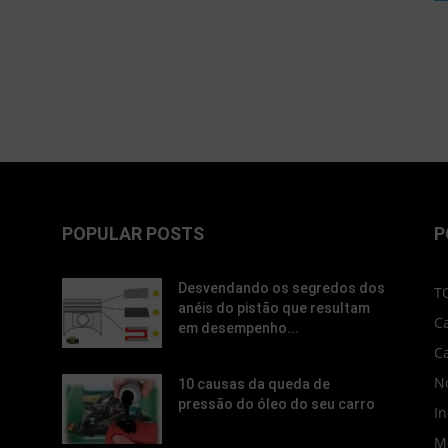
POPULAR POSTS
P
Desvendando os segredos dos
T
anéis do pistão que resultam
C
em desempenho...
C
No
10 causas da queda de
pressão do óleo do seu carro
In
M