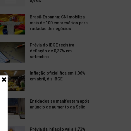
5,98%
Brasil-Espanha: CNI mobiliza
mais de 100 empresários para
rodadas de negócios
Prévia do IBGE registra
deflação de 0,37% em
setembro
Inflação oficial fica em 1,06%
em abril, diz IBGE
Entidades se manifestam após
anúncio de aumento da Selic
Prévia da inflação vai a 1,73%;