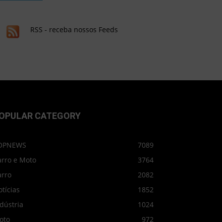
RSS - receba nossos Feeds
OPULAR CATEGORY
OPNEWS
7089
arro e Moto
3764
arro
2082
tícias
1852
dústria
1024
oto
972