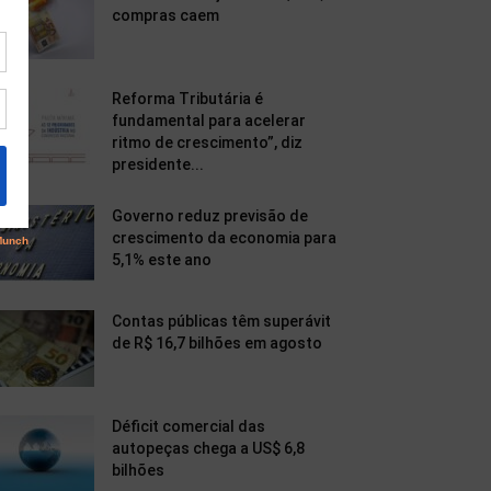
compras caem
Reforma Tributária é
fundamental para acelerar
ritmo de crescimento”, diz
presidente...
Governo reduz previsão de
crescimento da economia para
5,1% este ano
Contas públicas têm superávit
de R$ 16,7 bilhões em agosto
Déficit comercial das
autopeças chega a US$ 6,8
bilhões