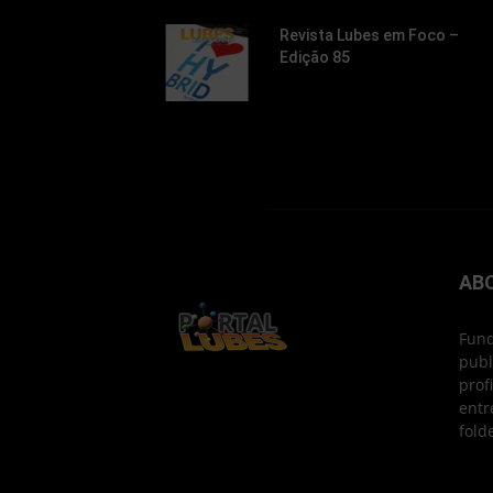
Revista Lubes em Foco –
Edição 85
AB
Fund
publ
prof
entr
fold