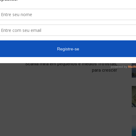
Next article
Scania mira em pequenos e médios frotistas,
para crescer