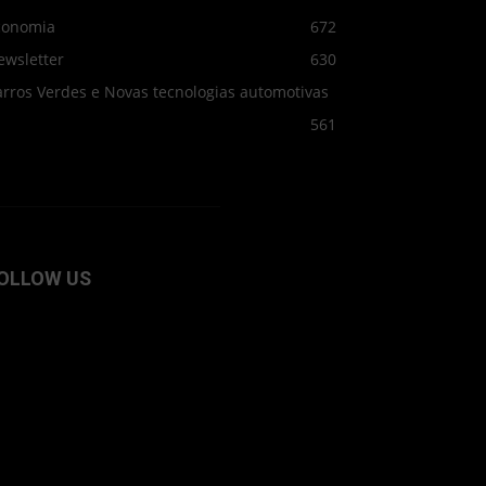
conomia
672
ewsletter
630
arros Verdes e Novas tecnologias automotivas
561
OLLOW US