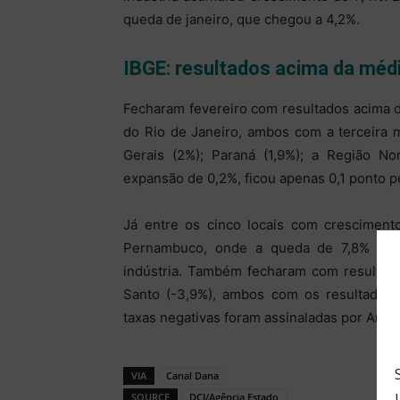
queda de janeiro, que chegou a 4,2%.
IBGE: resultados acima da méd
Fecharam fevereiro com resultados acima d
do Rio de Janeiro, ambos com a terceira m
Gerais (2%); Paraná (1,9%); a Região No
expansão de 0,2%, ficou apenas 0,1 ponto p
Já entre os cinco locais com crescimento
Pernambuco, onde a queda de 7,8% ficou
indústria. Também fecharam com resultado
Santo (-3,9%), ambos com os resultados 
taxas negativas foram assinaladas por Amazo
VIA
Canal Dana
SOURCE
DCI/Agência Estado