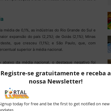
ia
a média de 0,1%, as indústrias do Rio Grande do Sul e
aior expansão do país (2,2%); de Goiás (2,1%); Minas
rdeste, que cresceu (1,1%); e São Paulo, que, com
ercentual superior à média nacional.
 abaixo da média nacional, o destaque negativo foi
 7,7 pontos percentuais abaixo da taxa global da
s negativos o Pará, com queda de 4,1%; e o Espírito
negativos mais acentuados em fevereiro. As demais
nas (-1,1%) e Ceará (-1%). (Agência Brasil)