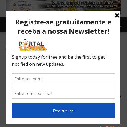
Postos de serviço e revendedores
TOPNEWS
Posto que não repassar
queda de preço de
combustível poderá ser
punido
09/03/2017
467