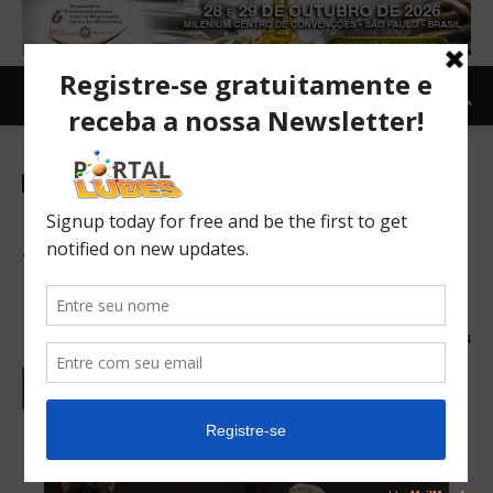
Indústria
TOPNEWS
Presidente da FCA diz que
falta “previsibilidade de
regras” ao mercado nacional
22/03/2017
164