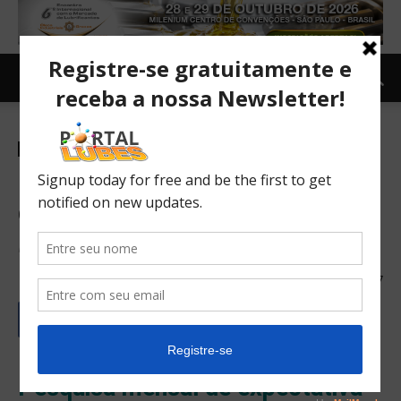
Manutenção e Lubrificação
TOPNEWS
Profissionais de Manutenção
estão otimistas para 2017
Índice confiança melhorou 32% desde dezembro de 2016
07/03/2017
577
Pesquisa mensal de expectativa