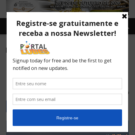
Sustentabilidade
TOPNEWS
Energia Eólica: Onde estão
as maiores capacidades
instaladas no Brasil?
15/03/2017
619