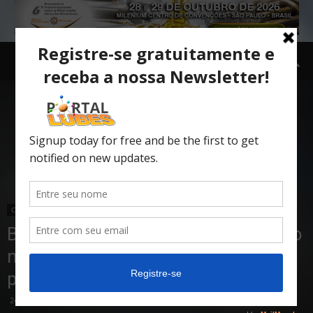
Carro e Moto
Carro
TOPNEWS
Bentley Bentayga está sendo leiloado
nos EUA por menos da metade do
preço
24/03/2017
1679