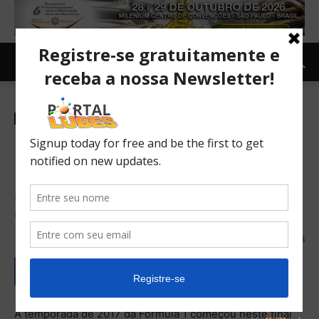
Carro e Moto
Carro
TOPNEWS
10 superesportivos pintados
para a GUERRA
Que tal uma LaFerrari com visual típico da escuderia? Ou
um Honda NSX ao estilo McLaren?
27/03/2017
735
A temporada de 2017 da Fórmula 1 começou neste final