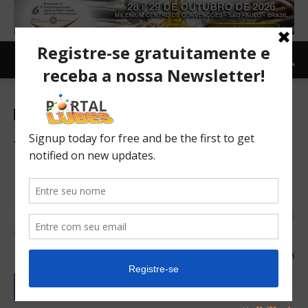
Manutenção e Lubrificação
Sotreq inaugura filial de
mineração em nova Carajás
(PA).
Unidade é destinada aos serviços de Oficina de Implementos
e Centro de Treinamento para o setor
10/02/2017
588