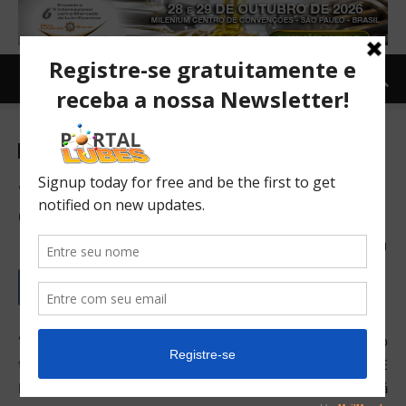
Eventos
Indústria
Notícias
SAE BRASIL 2017 tem tema
definido
09/02/2017
221
“A mobilidade inteligente e a transição para o futuro” é o
tema do 26º Congresso e Mostra Internacionais SAE
BRASIL 2017 de Tecnologia da Mobilidade, que será