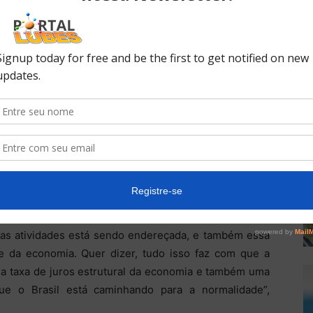
al e isso já está acontecendo. Diversos setores já
 Automóvel já cresceu, também transporte
ansporte pesado nas rodovias e pedágio de transporte
ês de dezembro. Significa que o país já está em um
índice tende a cair no longo prazo. Tudo isso sendo
overno. Medidas essas que impedem a expansão fiscal.
vem mostrando mais eficiência e maiores índices de
rsas atividades está sendo endereçada, e também essa
de da economia. Quer dizer, tudo isso faz com que a
da taxa de juros estrutural da economia e também uma
ue o Brasil está caminhando para a normalidade”,