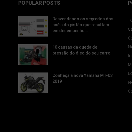
POPULAR POSTS
P
Desvendando os segredos dos
T
anéis do pistão que resultam
C
em desempenho...
C
No
10 causas da queda de
pressão do óleo do seu carro
In
M
E
Conheça a nova Yamaha MT-03
2019
N
C