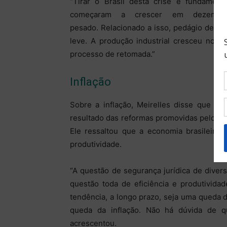
“Tirar o Brasil desta crise é fundament
começaram a crescer em dezembro.
pesado. Relacionado a isso, pedágio de tr
leve. A produção industrial cresceu no m
processo de retomada.”
Inflação
Sobre a inflação, Meirelles disse que o 
resultado das reformas promovidas pelo g
Ele ressaltou que a economia brasileira 
produtividade.
“A questão de segurança jurídica de dive
questão toda de eficiência e produtivida
tendência, a longo prazo, seja uma queda 
queda da inflação. Não há dúvida de q
acrescentou.