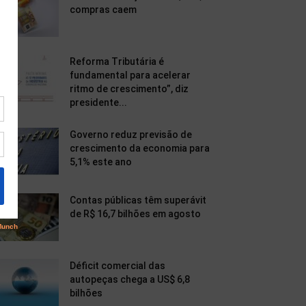
compras caem
Reforma Tributária é
fundamental para acelerar
ritmo de crescimento”, diz
presidente...
Governo reduz previsão de
crescimento da economia para
5,1% este ano
Contas públicas têm superávit
de R$ 16,7 bilhões em agosto
Déficit comercial das
autopeças chega a US$ 6,8
bilhões