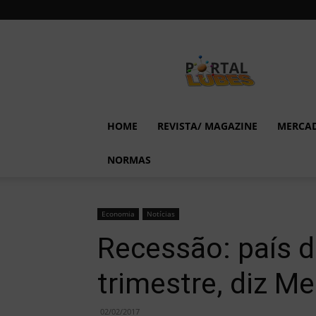
Lubes
em
Foco
HOME
REVISTA/ MAGAZINE
MERCA
NORMAS
Economia
Notícias
Recessão: país d
trimestre, diz Me
02/02/2017