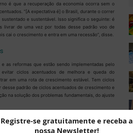
erno é que a recuperação da economia ocorra sem o
centuados. “[A expectativa é] o Brasil, durante o correr
sustentado e sustentável. Isso significa o seguinte: é
s livrar de uma vez por todas desse padrão voo de
ois cai o crescimento e entra em uma recessão”, disse.
s
cal e as reformas que estão sendo implementadas pelo
 evitar ciclos acentuados de melhora e queda do
ar em uma rota de crescimento estável. Tem ciclos
ir desse padrão de ciclos acentuados de crescimento e
ção na solução dos problemas fundamentais, do ajuste
etomada econômica já é perceptível. Os resultados de
çam a mostrar que o país está saindo da recessão.