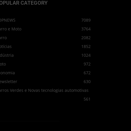
OPULAR CATEGORY
OPNEWS
7089
arro e Moto
3764
arro
2082
tícias
1852
dústria
1024
oto
972
conomia
672
ewsletter
630
arros Verdes e Novas tecnologias automotivas
561