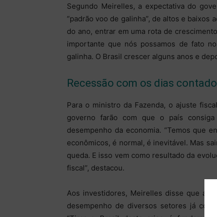
Segundo Meirelles, a expectativa do gov
“padrão voo de galinha”, de altos e baixos a
do ano, entrar em uma rota de crescimento 
importante que nós possamos de fato no
galinha. O Brasil crescer alguns anos e dep
Recessão com os dias contado
Para o ministro da Fazenda, o ajuste fis
governo farão com que o país consiga
desempenho da economia. “Temos que entr
econômicos, é normal, é inevitável. Mas sa
queda. E isso vem como resultado da evolu
fiscal”, destacou.
Aos investidores, Meirelles disse que a r
desempenho de diversos setores já come