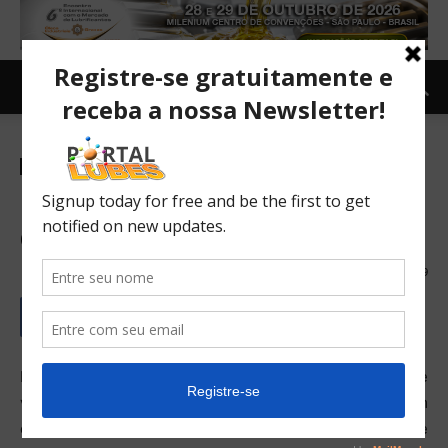
Canal Lubes
Carro e Moto
Carro
QUANT 48VOLT: carro
elétrico com baterias de fluxo
08/02/2017
1309
Existe uma empresa chamada nanoFLOWCELL, suíça, que
vem falando há alguns anos sobre um novo conceito em
carros elétricos. No Salão de Genebra, ela promete